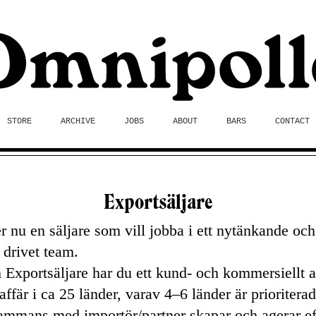
STORE
ARCHIVE
JOBS
ABOUT
BARS
CONTACT
Exportsäljare
r nu en säljare som vill jobba i ett nytänkande och
drivet team.
Exportsäljare har du ett kund- och kommersiellt 
 affär i ca 25 länder, varav 4–6 länder är prioritera
sammans med importör/partner skapar och agerar ef