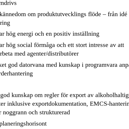
mdrivs
kännedom om produktutvecklings flöde – från idé t
ring
r hög energi och en positiv inställning
r hög social förmåga och ett stort intresse av att
beta med agenter/distributörer
et god datorvana med kunskap i programvara anp
rderhantering
god kunskap om regler för export av alkoholhaltig
ter inklusive exportdokumentation, EMCS-hanterin
r noggrann och strukturerad
planeringshorisont