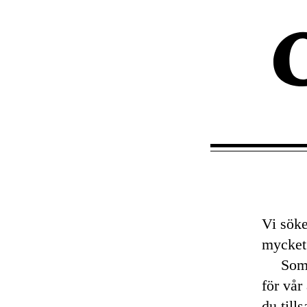
Vi söke
mycket 
Som 
för vår
du till