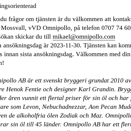
ingsorienterad
du frågor om tjänsten är du välkommen att kontak
 Mossvall, vVD Omnipollo, på telefon 0707 74 60
ökan skickar du till
mikael@omnipollo.com
a ansökningsdag är 2023-11-30. Tjänsten kan kom
tas innan sista ansökningsdag. Välkommen med din
n!
pollo AB är ett svenskt bryggeri grundat 2010 a
re Henok Fentie och designer Karl Grandin. Bryg
er åren vunnit ett flertal priser för sin öl och har 
ljare som Levon, Nebuchadnezzar, Aon Pecan Mud
ven de alkoholfria ölen Zodiak och Maz. Omnipoll
rar sin öl till 45 länder. Omnipollo AB har ett fler