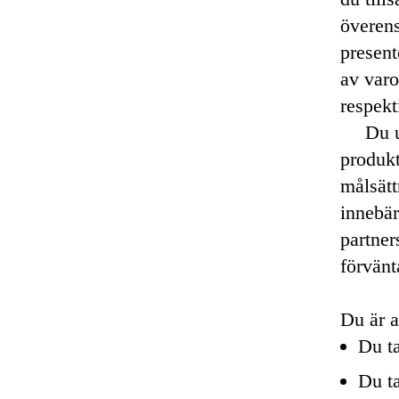
överens
present
av varo
respekt
Du u
produkt
målsätt
innebär
partner
förvänt
Du är a
Du ta
Du ta