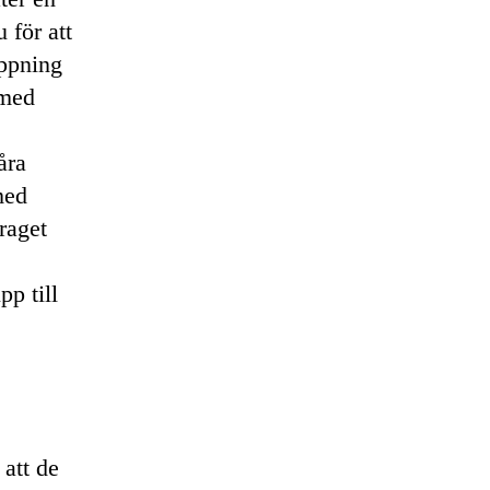
 för att
eppning
 med
åra
med
raget
pp till
 att de