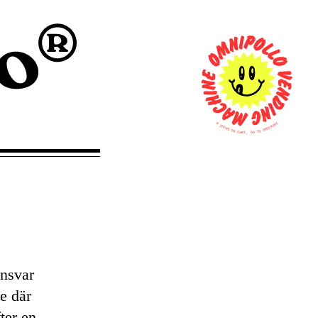
0
T
U
I
O
T
K
E
C
M
E
S
H
C
I
N
O
T
C
A
O
R
G
T
,
ansvar
de där
ter en