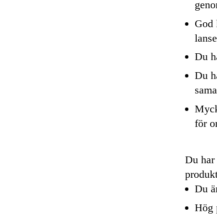
geno
God 
lanse
Du ha
Du ha
samar
Myck
för o
Du har 
produk
Du ä
Hög 