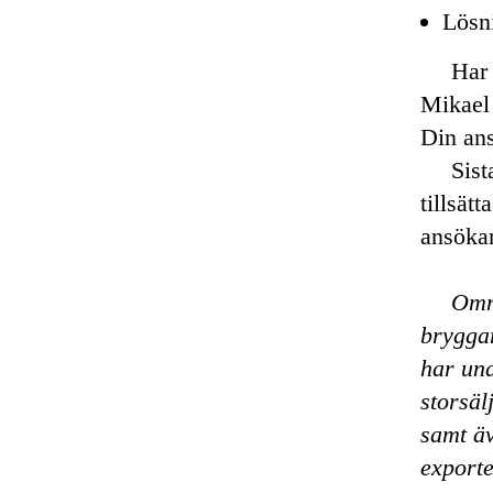
Lösn
Har 
Mikael
Din ans
Sist
tillsät
ansöka
Omni
brygga
har und
storsä
samt ä
exporte