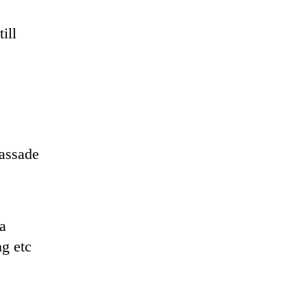
ill
assade
a
g etc