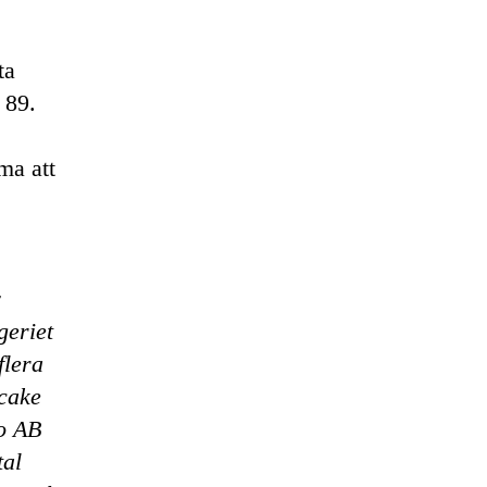
ta
 89.
ma att
v
geriet
flera
cake
o AB
tal